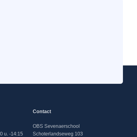
Contact
OBS Sevenaerschool
 u. -14:15
Schoterlandseweg 103