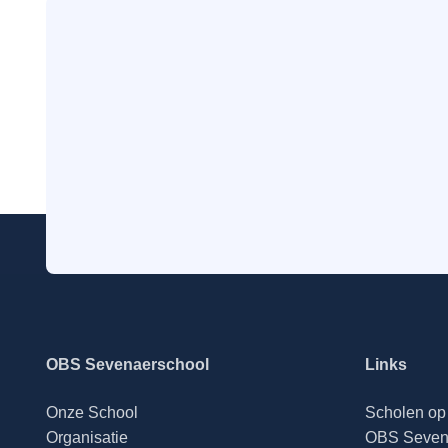
OBS Sevenaerschool
Links
Onze School
Scholen op 
Organisatie
OBS Seven